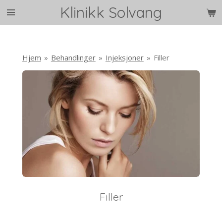
Klinikk Solvang
Gå
til
hovedinnhold
Hjem
»
Behandlinger
»
Injeksjoner
»
Filler
Filler