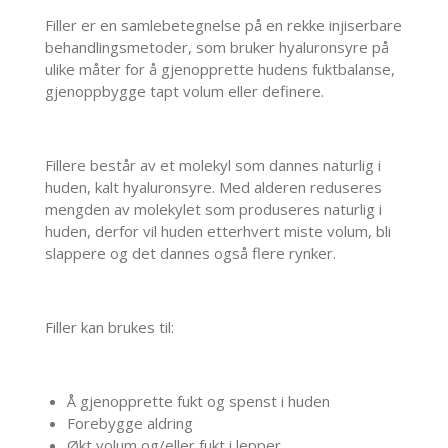
Filler er en samlebetegnelse på en rekke injiserbare
behandlingsmetoder, som bruker hyaluronsyre på
ulike måter for å gjenopprette hudens fuktbalanse,
gjenoppbygge tapt volum eller definere.
Fillere består av et molekyl som dannes naturlig i
huden, kalt hyaluronsyre. Med alderen reduseres
mengden av molekylet som produseres naturlig i
huden, derfor vil huden etterhvert miste volum, bli
slappere og det dannes også flere rynker.
Filler kan brukes til:
Å gjenopprette fukt og spenst i huden
Forebygge aldring
Økt volum og/eller fukt i lepper