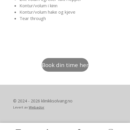
Kontur/volum i kinn
Kontur/volum hake og kjeve
Tear through
Book din time her
© 2024 - 2026 klinikksolvang.no
Levert av
Webador