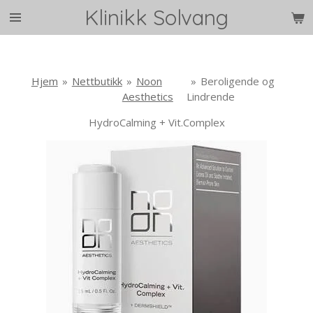
Klinikk Solvang
Gå
til
hovedinnhold
Hjem
»
Nettbutikk
»
Noon
»
Beroligende og
Aesthetics
Lindrende
HydroCalming + Vit.Complex