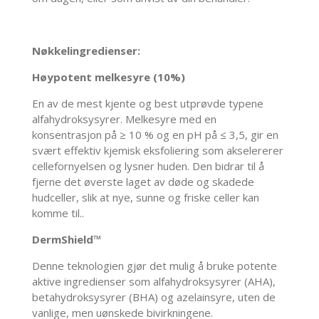
Nøkkelingredienser:
Høypotent melkesyre (10%)
En av de mest kjente og best utprøvde typene
alfahydroksysyrer. Melkesyre med en
konsentrasjon på ≥ 10 % og en pH på ≤ 3,5, gir en
svært effektiv kjemisk eksfoliering som akselererer
cellefornyelsen og lysner huden. Den bidrar til å
fjerne det øverste laget av døde og skadede
hudceller, slik at nye, sunne og friske celler kan
komme til..
DermShield™
Denne teknologien gjør det mulig å bruke potente
aktive ingredienser som alfahydroksysyrer (AHA),
betahydroksysyrer (BHA) og azelainsyre, uten de
vanlige, men uønskede bivirkningene.