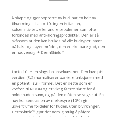
Å skape og gjenopprette ny hud, har en helt ny
tilnærming, - Lacto 10. Ingen irritasjon,
solsensitivitet, eller andre problemer som ofte
forbindes med anti-aldringsprodukter. Den er så
skånsom at den kan brukes på alle hudtyper, samt
på hals- og i øyeområdet, den er ikke bare god, den
er nødvendig. + DermShield™
Lacto 10 er en slags balansekunstner. Den lave pH-
verdien (3,5) normaliserer barrierefunksjonen med
en potent «sur» formel. Det er dette som er
kraften til NOON og et viktig første skritt for å
holde huden sunn, og på den måten se yngre ut. En
høy konsentrasjon av melkesyre (10%) gir
uovertrufne fordeler for huden, uten bivirkninger.
DermShield™ gjør det nemlig mulig å påføre