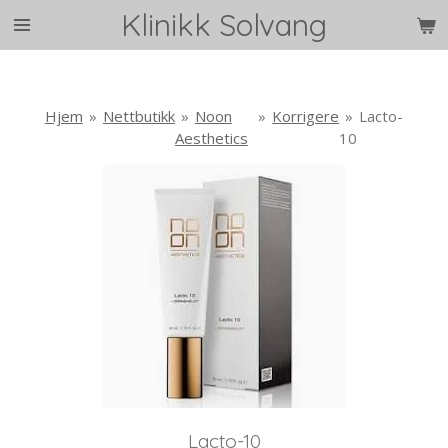
Klinikk Solvang
Gå
til
hovedinnhold
Hjem
»
Nettbutikk
»
Noon
»
Korrigere
»
Lacto-
Aesthetics
10
Lacto-10