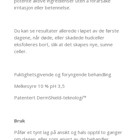
potente aktive ingredienser uten å forårsake
irritasjon eller betennelse.
Du kan se resultater allerede i løpet av de første
dagene, når døde, eller skadede hudceller
eksfolieres bort, slik at det skapes nye, sunne
celler.
Fuktighetsgivende og foryngende behandling
Melkesyre 10 % pH 3,5
Patentert DermShield-teknologi™
Bruk
Påfør et tynt lag på ansikt og hals opptil to ganger
om dagen, eller som anvist av din behandler.