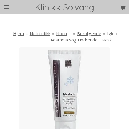
Klinikk Solvang
Gå
til
hovedinnhold
Hjem
»
Nettbutikk
»
Noon
»
Beroligende
»
Igloo
Aesthetics
og Lindrende
Mask