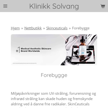
Klinikk Solvang
Gå
til
hovedinnhold
Hjem
»
Nettbutikk
»
Skinceuticals
»
Forebygge
Forebygge
Miljøpåvirkninger som UV-stråling, forurensning og
infrarød stråling kan skade huden og fremskynde
aldring ved å danne frie radikaler. SkinCeuticals