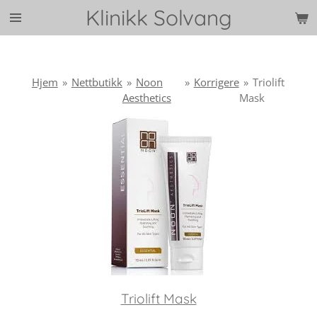
Klinikk Solvang
Gå
til
hovedinnhold
Hjem
»
Nettbutikk
»
Noon
»
Korrigere
»
Triolift
Aesthetics
Mask
Triolift Mask