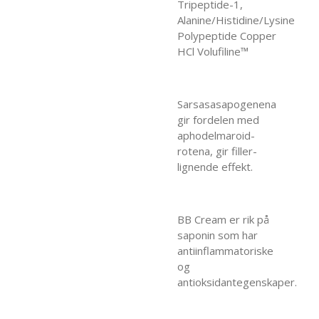
Tripeptide-1,
Alanine/Histidine/Lysine
Polypeptide Copper
HCl Volufiline™
Sarsasasapogenena
gir fordelen med
aphodelmaroid-
rotena, gir filler-
lignende effekt.
BB Cream er rik på
saponin som har
antiinflammatoriske
og
antioksidantegenskaper.