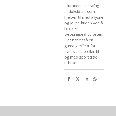
Glutation: En kraftig
antioksidant som
hjelper til med å lysne
og jevne huden ved å
blokkere
tyrosinaseaktiviteten.
Det har også en
gunstig effekt for
cystisk akne eller til
og med sporadisk
utbrudd.
D
D
D
D
e
e
e
e
l
l
l
l
e