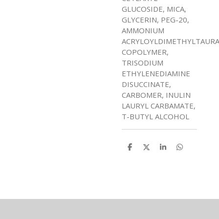
GLUCOSIDE, MICA,
GLYCERIN, PEG-20,
AMMONIUM
ACRYLOYLDIMETHYLTAURA
COPOLYMER,
TRISODIUM
ETHYLENEDIAMINE
DISUCCINATE,
CARBOMER, INULIN
LAURYL CARBAMATE,
T-BUTYL ALCOHOL
D
D
D
D
e
e
e
e
l
l
l
l
e