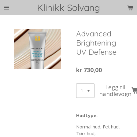
Klinikk Solvang
Gå
til
hovedinnhold
Advanced
Brightening
UV Defense
kr 730,00
Legg til
handlevogn
Hudtype:
Normal hud, Fet hud,
Tørr hud,