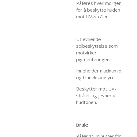
Påføres hver morgen
for å beskytte huden
mot UV-stråler.
Utjevnende
solbeskyttelse som
motvirker
pigmenteringer.
Inneholder niacinamid
og traneksamsyre.
Beskytter mot UV-
stråler og jevner ut
hudtonen.
Bruk:
Påfør 15 minutter før