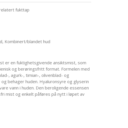
latert fukttap
ud, Kombinert/blandet hud
st er en fuktighetsgivende ansiktsmist, som
gienisk og berøringsfritt format. Formelen med
d-, agurk-, timian-, olivenblad- og
r og behager huden. Hyaluronsyre og glyserin
evare vann i huden. Den beroligende essensen
fri mist og enkelt påføres på nytt i løpet av