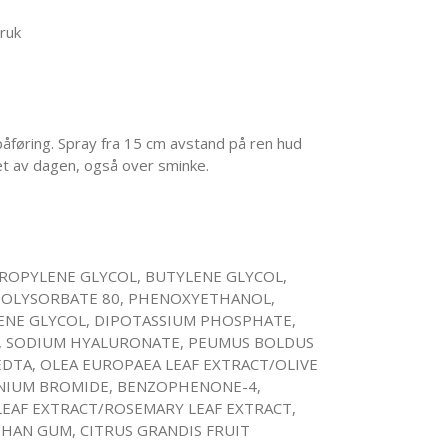
bruk
åføring. Spray fra 15 cm avstand på ren hud
pet av dagen, også over sminke.
PROPYLENE GLYCOL, BUTYLENE GLYCOL,
POLYSORBATE 80, PHENOXYETHANOL,
ENE GLYCOL, DIPOTASSIUM PHOSPHATE,
, SODIUM HYALURONATE, PEUMUS BOLDUS
EDTA, OLEA EUROPAEA LEAF EXTRACT/OLIVE
NIUM BROMIDE, BENZOPHENONE-4,
LEAF EXTRACT/ROSEMARY LEAF EXTRACT,
HAN GUM, CITRUS GRANDIS FRUIT