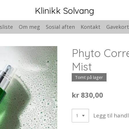
Klinikk Solvang
sliste
Om meg
Sosial aften
Kontakt
Gavekor
Phyto Corr
Mist
Tomt på lager
kr 830,00
Legg til hand