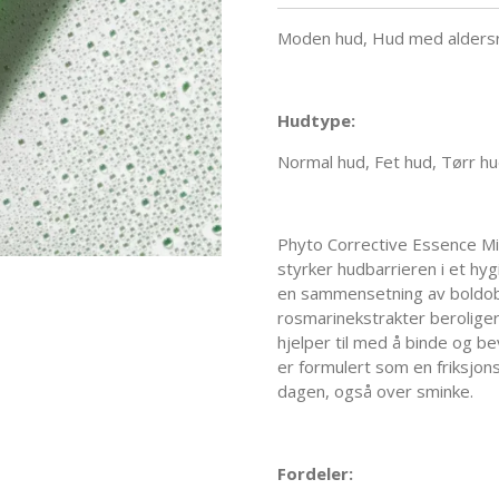
Moden hud, Hud med aldersre
Hudtype:
Normal hud, Fet hud, Tørr h
Phyto Corrective Essence Mi
styrker hudbarrieren i et hy
en sammensetning av boldobla
rosmarinekstrakter berolige
hjelper til med å binde og b
er formulert som en friksjons
dagen, også over sminke.
Fordeler: