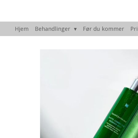
Gå
til
hovedinnhold
Hjem
Behandlinger
Før du kommer
Pri