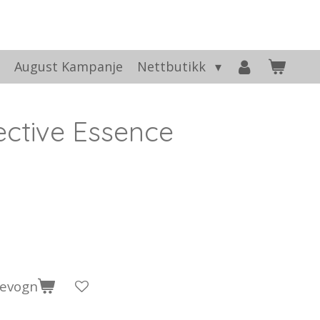
t
August Kampanje
Nettbutikk
ective Essence
levogn