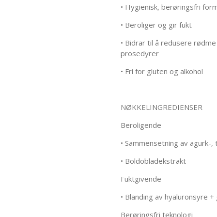
• Hygienisk, berøringsfri for
• Beroliger og gir fukt
• Bidrar til å redusere rødm
prosedyrer
• Fri for gluten og alkohol
NØKKELINGREDIENSER
Beroligende
• Sammensetning av agurk-, t
• Boldobladekstrakt
Fuktgivende
• Blanding av hyaluronsyre + 
Berøringsfri teknologi