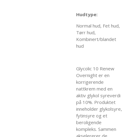
Hudtype:
Normal hud, Fet hud,
Tørr hud,
Kombinert/blandet
hud
Glycolic 10 Renew
Overnight er en
korrigerende
nattkrem med en
aktiv glykol syreverdi
på 10%. Produktet
inneholder glykolsyre,
fytinsyre og et
beroligende
kompleks. Sammen
akselererer de