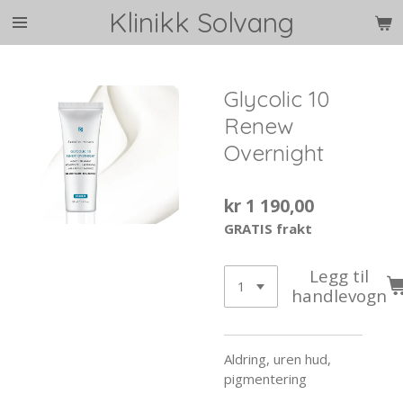
Klinikk Solvang
Gå
til
hovedinnhold
Glycolic 10
Renew
Overnight
kr 1 190,00
GRATIS frakt
Legg til
handlevogn
Aldring, uren hud,
pigmentering