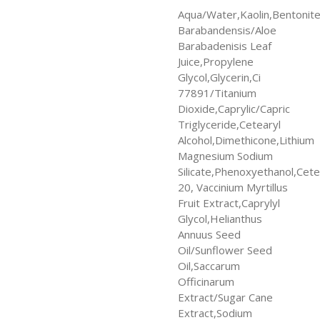
Aqua/Water,Kaolin,Bentonite
Barabandensis/Aloe
Barabadenisis Leaf
Juice,Propylene
Glycol,Glycerin,Ci
77891/Titanium
Dioxide,Caprylic/Capric
Triglyceride,Cetearyl
Alcohol,Dimethicone,Lithium
Magnesium Sodium
Silicate,Phenoxyethanol,Cet
20, Vaccinium Myrtillus
Fruit Extract,Caprylyl
Glycol,Helianthus
Annuus Seed
Oil/Sunflower Seed
Oil,Saccarum
Officinarum
Extract/Sugar Cane
Extract,Sodium