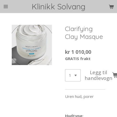
Klinikk Solvang
Gå
til
hovedinnhold
Clarifying
Clay Masque
kr 1 010,00
GRATIS frakt
Legg til
handlevogn
Uren hud, porer
Hudtype: