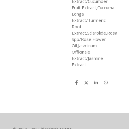
Extract/Cucumber
Fruit Extract,Curcuma
Longa
Extract/Turmeric
Root
Extract,Sclarolide,Rosa
Spp/Rose Flower
Oil,Jasminum
Officinale
Extract/Jasmine
Extract.
D
D
D
D
e
e
e
e
l
l
l
l
e