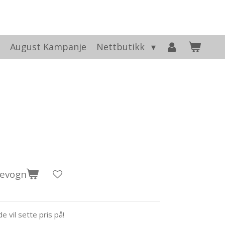
t
August Kampanje
Nettbutikk
levogn
e vil sette pris på!