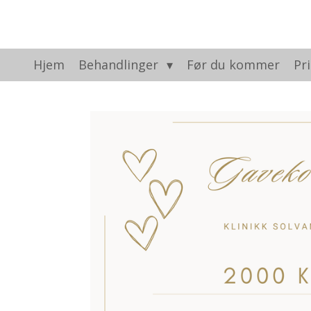
Gå
til
hovedinnhold
Hjem
Behandlinger
Før du kommer
Pri