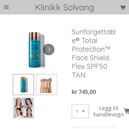
Klinikk Solvang
Gå
til
hovedinnhold
Sunforgettabl
e® Total
Protection™
Face Shield
Flex SPF50
TAN
kr 745,00
Legg til
handlevogn