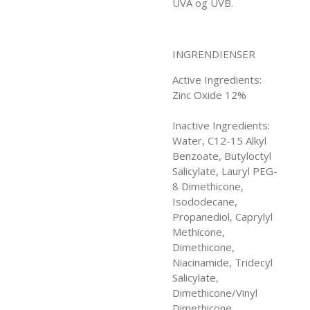
UVA og UVB.
INGRENDIENSER
Active Ingredients:
Zinc Oxide 12%
Inactive Ingredients:
Water, C12-15 Alkyl
Benzoate, Butyloctyl
Salicylate, Lauryl PEG-
8 Dimethicone,
Isododecane,
Propanediol, Caprylyl
Methicone,
Dimethicone,
Niacinamide, Tridecyl
Salicylate,
Dimethicone/Vinyl
Dimethicone