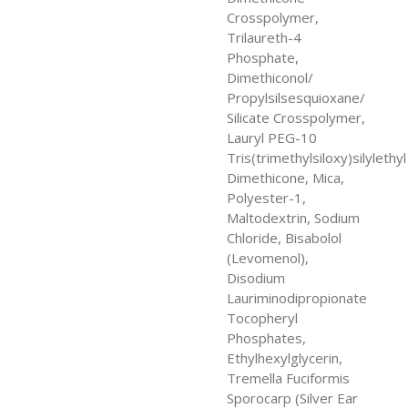
Crosspolymer,
Trilaureth-4
Phosphate,
Dimethiconol/
Propylsilsesquioxane/
Silicate Crosspolymer,
Lauryl PEG-10
Tris(trimethylsiloxy)silylethyl
Dimethicone, Mica,
Polyester-1,
Maltodextrin, Sodium
Chloride, Bisabolol
(Levomenol),
Disodium
Lauriminodipropionate
Tocopheryl
Phosphates,
Ethylhexylglycerin,
Tremella Fuciformis
Sporocarp (Silver Ear