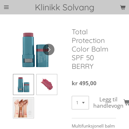
Klinikk Solvang
Gå
til
hovedinnhold
Total
Protection
Color Balm
SPF 50
BERRY
kr 495,00
Legg til
handlevogn
Multifunksjonell balm