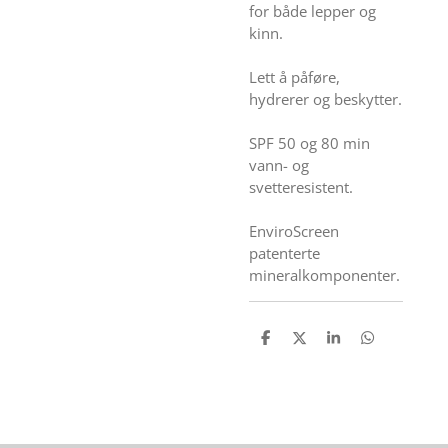
for både lepper og
kinn.
Lett å påføre,
hydrerer og beskytter.
SPF 50 og 80 min
vann- og
svetteresistent.
EnviroScreen
patenterte
mineralkomponenter.
D
D
D
D
e
e
e
e
l
l
l
l
e