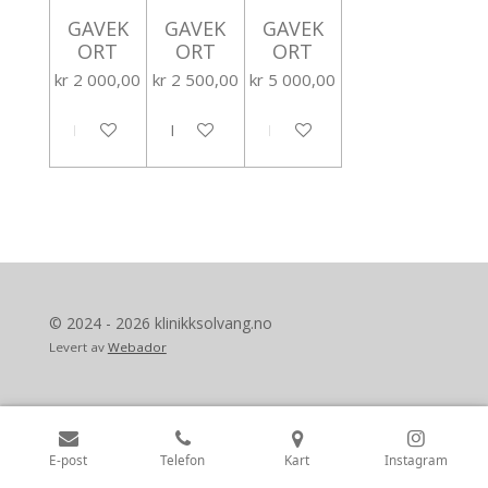
GAVEK
GAVEK
GAVEK
ORT
ORT
ORT
kr 2 000,00
kr 2 500,00
kr 5 000,00
Legg til handlevogn
Legg til handlevogn
Legg til handlevogn
© 2024 - 2026 klinikksolvang.no
Levert av
Webador
E-post
Telefon
Kart
Instagram