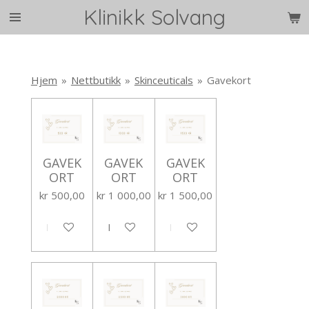
Klinikk Solvang
Gå
til
hovedinnhold
Hjem
»
Nettbutikk
»
Skinceuticals
»
Gavekort
GAVEK
GAVEK
GAVEK
ORT
ORT
ORT
kr 500,00
kr 1 000,00
kr 1 500,00
Legg til handlevogn
Legg til handlevogn
Legg til handlevogn